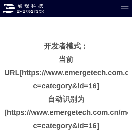
开发者模式：
当前
URL[https://www.emergetech.com.cn
c=category&id=16]
自动识别为
[https://www.emergetech.com.cn/mo
c=category&id=16]