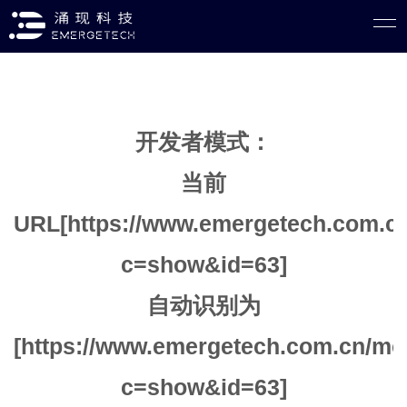
开发者模式：
当前
URL[https://www.emergetech.com.cn
c=show&id=63]
自动识别为
[https://www.emergetech.com.cn/mo
c=show&id=63]