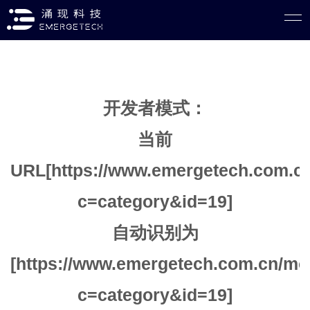
开发者模式：
当前
URL[https://www.emergetech.com.cn
c=category&id=19]
自动识别为
[https://www.emergetech.com.cn/mo
c=category&id=19]