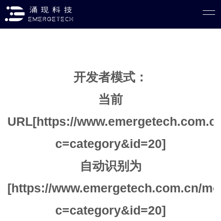
开发者模式：
当前
URL[https://www.emergetech.com.cn
c=category&id=20]
自动识别为
[https://www.emergetech.com.cn/mo
c=category&id=20]