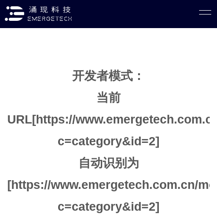
开发者模式：
当前
URL[https://www.emergetech.com.cn
c=category&id=2]
自动识别为
[https://www.emergetech.com.cn/mo
c=category&id=2]