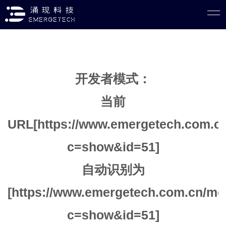
开发者模式：
当前
URL[https://www.emergetech.com.cn
c=show&id=51]
自动识别为
[https://www.emergetech.com.cn/mo
c=show&id=51]